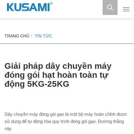
Máy
làm
mát
tủ
đôn
TRANG CHỦ
〉
TIN TỨC
tủ
mát
tủ
trư
bày
Giải pháp dây chuyền máy
đóng gói hạt hoàn toàn tự
động 5KG-25KG
Dây chuyền máy đóng gói gạo là một bộ máy hoàn chỉnh được
sử dụng để tự động hóa quy trình đóng gói gạo. Đường thẳng
này