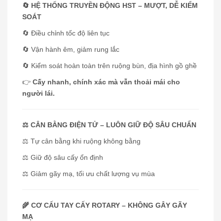
🔄 HỆ THỐNG TRUYỀN ĐỘNG HST – MƯỢT, DỄ KIỂM
SOÁT
🔄 Điều chỉnh tốc độ liên tục
🔄 Vận hành êm, giảm rung lắc
🔄 Kiểm soát hoàn toàn trên ruộng bùn, địa hình gồ ghề
👉
Cấy nhanh, chính xác mà vẫn thoải mái cho
người lái.
⚖️ CÂN BẰNG ĐIỆN TỬ – LUÔN GIỮ ĐỘ SÂU CHUẨN
⚖️ Tự cân bằng khi ruộng không bằng
⚖️ Giữ độ sâu cấy ổn định
⚖️ Giảm gãy mạ, tối ưu chất lượng vụ mùa
🌾 CƠ CẤU TAY CẤY ROTARY – KHÔNG GÂY GÃY
MẠ