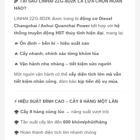
🌾 TẠI SAO LINHAI 2ZG-8D2K LÀ LỰA CHỌN HOÀN
HẢO?
LINHAI 2ZG-8D2K được trang bị
động cơ Diesel
Changchai / Anhui Quanchai Power
kết hợp với
hệ
thống truyền động HST thủy tĩnh hiện đại
, mang lại:
🔥
Ổn định – bền bỉ – hiệu suất cao
🔥
Cấy nhanh, chính xác từng khóm lúa
🔥
Vận hành nhẹ nhàng – tiết kiệm sức người
Một người vận hành có thể
cấy diện tích lớn mà vẫn
tiết kiệm nhân công
, đảm bảo
kịp tiến độ vụ mùa
.
⚡ HIỆU SUẤT ĐỈNH CAO – CẤY 8 HÀNG MỘT LẦN
🌪
Cấy 8 hàng cùng lúc
→ năng suất vượt trội
🌪 Tần suất cấy lên đến
600 khóm/phút/hàng
🌪 Hoàn thành diện tích lớn nhanh chóng