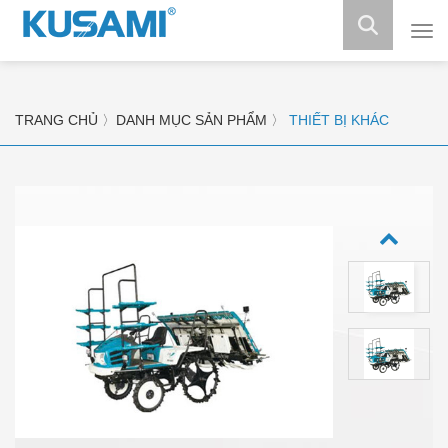
Máy
làm
mát
tủ
đôn
TRANG CHỦ
〉
DANH MỤC SẢN PHẨM
〉
THIẾT BỊ KHÁC
tủ
mát
tủ
trư
bày