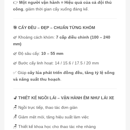
👉
Một người vận hành = Hiệu quả của cả đội thủ
công
, giảm thời gian cấy xuống đáng kể.
🎯 CẤY ĐỀU – ĐẸP – CHUẨN TỪNG KHÓM
🌿 Khoảng cách khóm:
7 cấp điều chỉnh (100 – 240
mm)
🌿 Độ sâu cấy:
10 – 55 mm
🌿 Bước cấy linh hoạt: 14 / 15.6 / 17.5 / 20 mm
✅ Giúp
cây lúa phát triển đồng đều, tăng tỷ lệ sống
và năng suất thu hoạch
.
💺 THIẾT KẾ NGỒI LÁI – VẬN HÀNH ÊM NHƯ LÁI XE
🪑 Ngồi trực tiếp, thao tác đơn giản
🪑 Giảm mệt mỏi, tăng hiệu suất làm việc
🪑 Thiết kế khoa học cho thao tác nhẹ nhàng