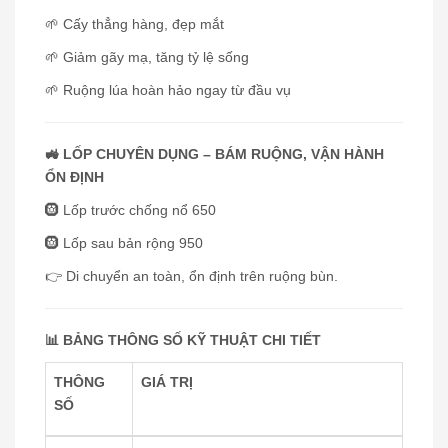
🌱 Cấy thẳng hàng, đẹp mắt
🌱 Giảm gãy mạ, tăng tỷ lệ sống
🌱 Ruộng lúa hoàn hảo ngay từ đầu vụ
🚜 LỐP CHUYÊN DỤNG – BÁM RUỘNG, VẬN HÀNH
ỔN ĐỊNH
🛞 Lốp trước chống nổ 650
🛞 Lốp sau bản rộng 950
👉 Di chuyển an toàn, ổn định trên ruộng bùn.
📊 BẢNG THÔNG SỐ KỸ THUẬT CHI TIẾT
THÔNG
GIÁ TRỊ
SỐ