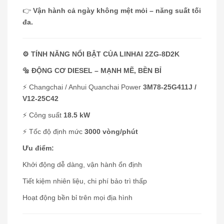
👉
Vận hành cả ngày không mệt mỏi – năng suất tối
đa.
⚙️ TÍNH NĂNG NỔI BẬT CỦA LINHAI 2ZG-8D2K
🔩 ĐỘNG CƠ DIESEL – MẠNH MẼ, BỀN BỈ
⚡ Changchai / Anhui Quanchai Power
3M78-25G411J /
V12-25C42
⚡ Công suất
18.5 kW
⚡ Tốc độ định mức
3000 vòng/phút
Ưu điểm:
Khởi động dễ dàng, vận hành ổn định
Tiết kiệm nhiên liệu, chi phí bảo trì thấp
Hoạt động bền bỉ trên mọi địa hình