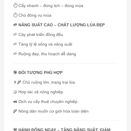
⏱️ Cấy nhanh – đúng lịch – đúng mùa
⏱️ Chủ động vụ mùa
🌱 NĂNG SUẤT CAO – CHẤT LƯỢNG LÚA ĐẸP
🌱 Cây phát triển đồng đều
🌱 Tăng tỷ lệ sống và năng suất
🌱 Ruộng đẹp, thu hoạch dễ dàng
🎯 ĐỐI TƯỢNG PHÙ HỢP
👨‍🌾 Chủ ruộng lớn, trang trại lúa
🤝 Hợp tác xã nông nghiệp
🚜 Dịch vụ cấy thuê chuyên nghiệp
🌾 Nông dân muốn cơ giới hóa toàn diện
🚨 HÀNH ĐỘNG NGAY – TĂNG NĂNG SUẤT, GIẢM