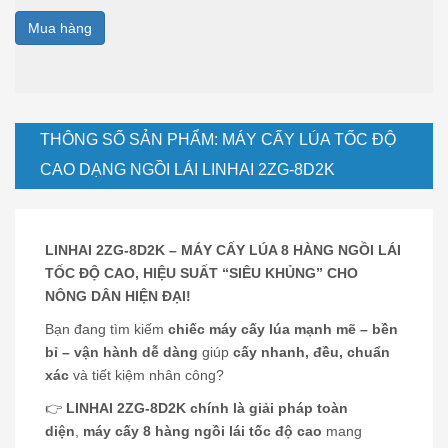
Mua hàng
THÔNG SỐ SẢN PHẨM: MÁY CẤY LÚA TỐC ĐỘ
CAO DẠNG NGỒI LÁI LINHAI 2ZG-8D2K
LINHAI 2ZG-8D2K – MÁY CẤY LÚA 8 HÀNG NGỒI LÁI
TỐC ĐỘ CAO, HIỆU SUẤT “SIÊU KHỦNG” CHO
NÔNG DÂN HIỆN ĐẠI!
Bạn đang tìm kiếm
chiếc máy cấy lúa mạnh mẽ – bền
bỉ – vận hành dễ dàng
giúp
cấy nhanh, đều, chuẩn
xác
và tiết kiệm nhân công?
👉
LINHAI 2ZG-8D2K chính là giải pháp toàn
diện
,
máy cấy 8 hàng ngồi lái tốc độ cao
mang