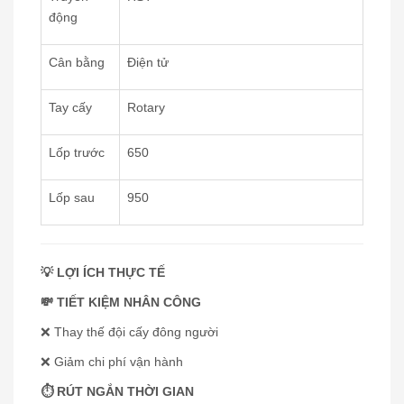
động
Cân bằng
Điện tử
Tay cấy
Rotary
Lốp trước
650
Lốp sau
950
💡 LỢI ÍCH THỰC TẾ
💸 TIẾT KIỆM NHÂN CÔNG
❌ Thay thế đội cấy đông người
❌ Giảm chi phí vận hành
⏱️ RÚT NGẮN THỜI GIAN