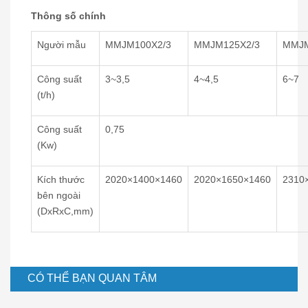
Thông số chính
Người mẫu
MMJM100X2/3
MMJM125X2/3
MMJM
Công suất
3~3,5
4~4,5
6~7
(t/h)
Công suất
0,75
(Kw)
Kích thước
2020×1400×1460
2020×1650×1460
2310
bên ngoài
(DxRxC,mm)
CÓ THỂ BẠN QUAN TÂM