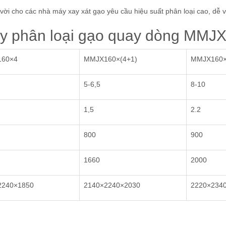
 vời cho các nhà máy xay xát gạo yêu cầu hiệu suất phân loại cao, dễ 
áy phân loại gạo quay dòng MMJ
60×4
MMJX160×(4+1)
MMJX160×
5-6,5
8-10
1,5
2.2
800
900
1660
2000
2240×1850
2140×2240×2030
2220×234