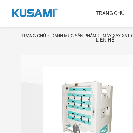
TRANG CHỦ
TRANG CHỦ
〉
DANH MỤC SẢN PHẨM
〉
MÁY XAY XÁT 
LIÊN HỆ
MÁY XAY XÁT GẠO
MÁY TÁCH MÀU
Máy làm sạch gạo và hủy 
Máy tách màu gạo
đá
Máy tách màu trà
Máy tách vỏ trấu
Máy tách màu đá khoáng 
Máy đánh bóng và làm trắng 
sản
gạo
Máy tách màu Thóc và Gạo 
Máy phân loại và phân loại 
xô
gạo
Máy tách màu đậu và các 
Dóng gói và cân gạo
loại hạt
Máy chế biến trấu
Máy tách màu cà phê và 
Dụng cụ thử nghiệm 
các loại đậu
Dây chuyền xay xát gạo 