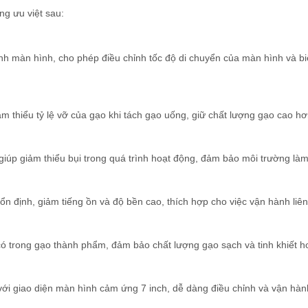
g ưu việt sau:
màn hình, cho phép điều chỉnh tốc độ di chuyển của màn hình và biên
ảm thiểu tỷ lệ vỡ của gạo khi tách gạo uống, giữ chất lượng gạo cao hơ
, giúp giảm thiểu bụi trong quá trình hoạt động, đảm bảo môi trường làm
 định, giảm tiếng ồn và độ bền cao, thích hợp cho việc vận hành liên t
ó trong gạo thành phẩm, đảm bảo chất lượng gạo sạch và tinh khiết h
ới giao diện màn hình cảm ứng 7 inch, dễ dàng điều chỉnh và vận hành, 