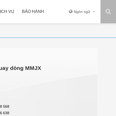
ỊCH VỤ
BẢO HÀNH
Ngôn ngữ
THIẾT BỊ KHÁC
quay dòng MMJX
8 568
6 638