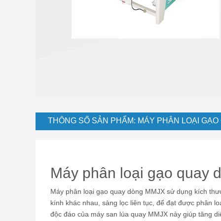
hoàn chỉnh
Nhà máy chế biến gạo đồ
Máy xay lúa kết hợp
Máy xay gạo mini
Máy sấy ngũ cốc
Phụ tùng thay thế
THÔNG SỐ SẢN PHẨM: MÁY PHÂN LOẠI GẠO
Máy phân loại gạo quay
Máy phân loại gạo quay dòng MMJX sử dụng kích thước
kính khác nhau, sàng lọc liên tục, để đạt được phân l
độc đáo của máy san lúa quay MMJX này giúp tăng diện