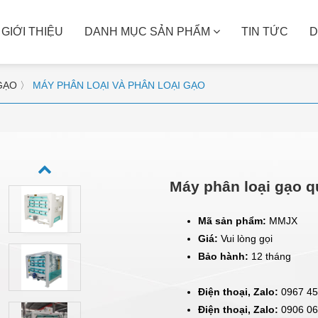
GIỚI THIỆU
DANH MỤC SẢN PHẨM
TIN TỨC
D
GẠO
〉
MÁY PHÂN LOẠI VÀ PHÂN LOẠI GẠO
MÁY XAY BỘT GẠO
MÁY ĐÓNG GÓI
Nhà máy
Bao dệt PP
Hộ gia đình
Hút chân không PE
Cơ sở sản xuất
Giải pháp đóng gói định 
lượng
Máy phân loại gạo 
Mã sản phẩm:
MMJX
Giá:
Vui lòng gọi
Bảo hành:
12 tháng
Điện thoại, Zalo:
0967 45
Điện thoại, Zalo:
0906 06