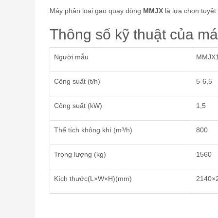
Máy phân loại gạo quay dòng
MMJX
là lựa chọn tuyệt
Thông số kỹ thuật của m
Người mẫu
MMJX1
Công suất (t/h)
5-6,5
Công suất (kW)
1,5
Thể tích không khí (m³/h)
800
Trọng lượng (kg)
1560
Kích thước(L×W×H)(mm)
2140×