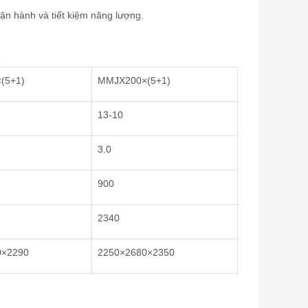
vận hành và tiết kiệm năng lượng.
X
(5+1)
MMJX200×(5+1)
13-10
3.0
900
2340
0×2290
2250×2680×2350