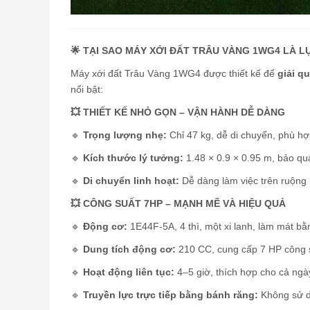
🌟 TẠI SAO MÁY XỚI ĐẤT TRÂU VÀNG 1WG4 LÀ L
Máy xới đất Trâu Vàng 1WG4 được thiết kế để
giải q
nổi bật:
💥 THIẾT KẾ NHỎ GỌN – VẬN HÀNH DỄ DÀNG
🔹
Trọng lượng nhẹ:
Chỉ 47 kg, dễ di chuyển, phù hợ
🔹
Kích thước lý tưởng:
1.48 × 0.9 × 0.95 m, bảo quả
🔹
Di chuyển linh hoạt:
Dễ dàng làm việc trên ruộng 
💥 CÔNG SUẤT 7HP – MẠNH MẼ VÀ HIỆU QUẢ
🔹
Động cơ:
1E44F-5A, 4 thì, một xi lanh, làm mát bằ
🔹
Dung tích động cơ:
210 CC, cung cấp 7 HP công s
🔹
Hoạt động liên tục:
4–5 giờ, thích hợp cho cả ngày
🔹
Truyền lực trực tiếp bằng bánh răng:
Không sử dụ