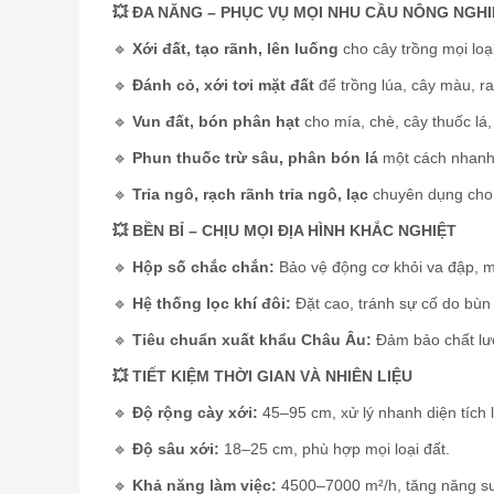
💥 ĐA NĂNG – PHỤC VỤ MỌI NHU CẦU NÔNG NGHI
🔹
Xới đất, tạo rãnh, lên luống
cho cây trồng mọi loại
🔹
Đánh cỏ, xới tơi mặt đất
để trồng lúa, cây màu, ra
🔹
Vun đất, bón phân hạt
cho mía, chè, cây thuốc lá,
🔹
Phun thuốc trừ sâu, phân bón lá
một cách nhanh 
🔹
Trỉa ngô, rạch rãnh trỉa ngô, lạc
chuyên dụng cho 
💥 BỀN BỈ – CHỊU MỌI ĐỊA HÌNH KHẮC NGHIỆT
🔹
Hộp số chắc chắn:
Bảo vệ động cơ khỏi va đập, mà
🔹
Hệ thống lọc khí đôi:
Đặt cao, tránh sự cố do bùn
🔹
Tiêu chuẩn xuất khẩu Châu Âu:
Đảm bảo chất lượ
💥 TIẾT KIỆM THỜI GIAN VÀ NHIÊN LIỆU
🔹
Độ rộng cày xới:
45–95 cm, xử lý nhanh diện tích 
🔹
Độ sâu xới:
18–25 cm, phù hợp mọi loại đất.
🔹
Khả năng làm việc:
4500–7000 m²/h, tăng năng su