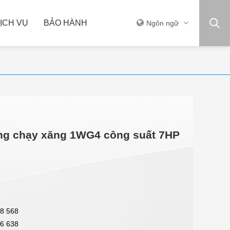
ỊCH VỤ
BẢO HÀNH
Ngôn ngữ
THIẾT BỊ KHÁC
àng chạy xăng 1WG4 công suất 7HP
8 568
6 638