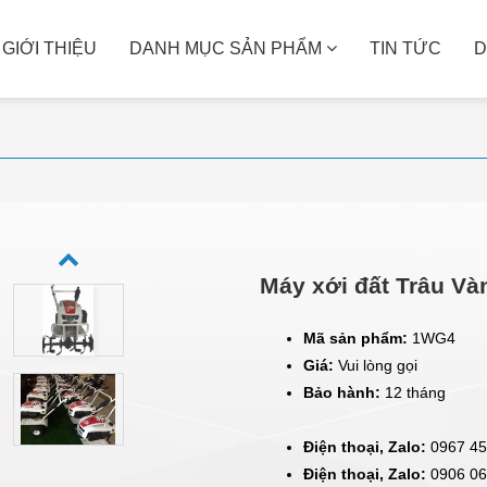
GIỚI THIỆU
DANH MỤC SẢN PHẨM
TIN TỨC
D
MÁY XAY BỘT GẠO
MÁY ĐÓNG GÓI
Nhà máy
Bao dệt PP
Hộ gia đình
Hút chân không PE
Cơ sở sản xuất
Giải pháp đóng gói định 
lượng
Máy xới đất Trâu V
Mã sản phẩm:
1WG4
Giá:
Vui lòng gọi
Bảo hành:
12 tháng
Điện thoại, Zalo:
0967 45
Điện thoại, Zalo:
0906 06