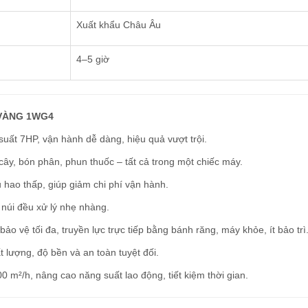
Xuất khẩu Châu Âu
4–5 giờ
 VÀNG 1WG4
uất 7HP, vận hành dễ dàng, hiệu quả vượt trội.
 cây, bón phân, phun thuốc – tất cả trong một chiếc máy.
 hao thấp, giúp giảm chi phí vận hành.
núi đều xử lý nhẹ nhàng.
ảo vệ tối đa, truyền lực trực tiếp bằng bánh răng, máy khỏe, ít bảo trì
lượng, độ bền và an toàn tuyệt đối.
 m²/h, nâng cao năng suất lao động, tiết kiệm thời gian.