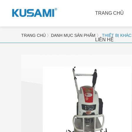
TRANG CHỦ
TRANG CHỦ
〉
DANH MỤC SẢN PHẨM
〉
THIẾT BỊ KHÁC
LIÊN HỆ
MÁY XAY XÁT GẠO
MÁY TÁCH MÀU
Máy làm sạch gạo và hủy 
Máy tách màu gạo
đá
Máy tách màu trà
Máy tách vỏ trấu
Máy tách màu đá khoáng 
Máy đánh bóng và làm trắng 
sản
gạo
Máy tách màu Thóc và Gạo 
Máy phân loại và phân loại 
xô
gạo
Máy tách màu đậu và các 
Dóng gói và cân gạo
loại hạt
Máy chế biến trấu
Máy tách màu cà phê và 
Dụng cụ thử nghiệm 
các loại đậu
Dây chuyền xay xát gạo 