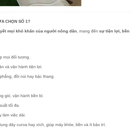
ỰA CHỌN SỐ 1?
uyết mọi khó khăn của người nông dân
, mang đến
sự tiện lợi, bền
p mọi đối tượng.
n và vận hành tiện lợi.
phẳng, đồi núi hay bậc thang.
ng gió, vận hành bền bỉ.
uất tối đa.
 làm việc dài.
ng dây curoa hay xích, giúp máy khỏe, bền và ít bảo trì.