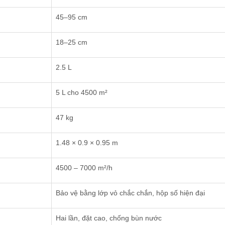
45–95 cm
18–25 cm
2.5 L
5 L cho 4500 m²
47 kg
1.48 × 0.9 × 0.95 m
4500 – 7000 m²/h
Bảo vệ bằng lớp vỏ chắc chắn, hộp số hiện đại
Hai lần, đặt cao, chống bùn nước