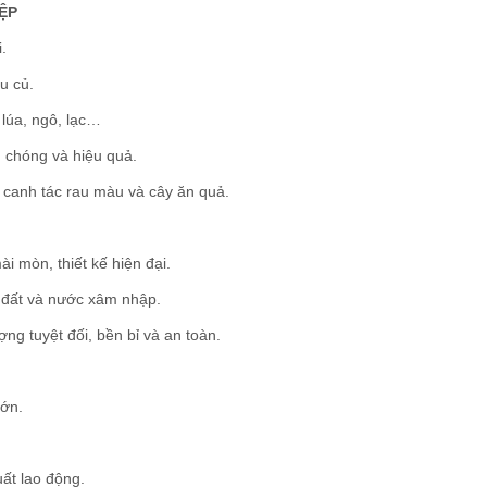
ỆP
.
u củ.
 lúa, ngô, lạc…
chóng và hiệu quả.
canh tác rau màu và cây ăn quả.
i mòn, thiết kế hiện đại.
 đất và nước xâm nhập.
ng tuyệt đối, bền bỉ và an toàn.
lớn.
ất lao động.