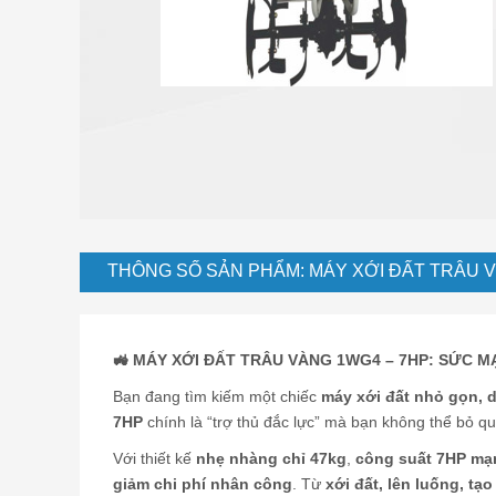
hoàn chỉnh
Nhà máy chế biến gạo đồ
Máy xay lúa kết hợp
Máy xay gạo mini
Máy sấy ngũ cốc
Phụ tùng thay thế
THÔNG SỐ SẢN PHẨM: MÁY XỚI ĐẤT TRÂU 
🚜 MÁY XỚI ĐẤT TRÂU VÀNG 1WG4 – 7HP: SỨC 
Bạn đang tìm kiếm một chiếc
máy xới đất nhỏ gọn, 
7HP
chính là “trợ thủ đắc lực” mà bạn không thể bỏ qu
Với thiết kế
nhẹ nhàng chỉ 47kg
,
công suất 7HP mạ
giảm chi phí nhân công
. Từ
xới đất, lên luống, tạo