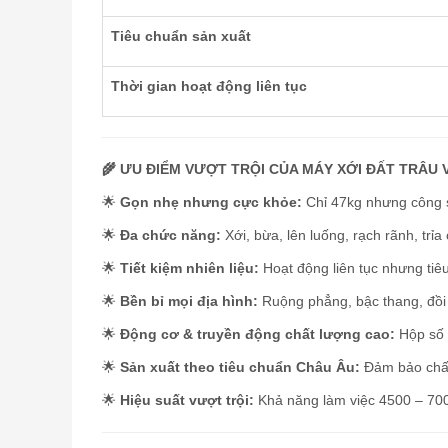
Tiêu chuẩn sản xuất
Thời gian hoạt động liên tục
🌾 ƯU ĐIỂM VƯỢT TRỘI CỦA MÁY XỚI ĐẤT TRÂU
🌟
Gọn nhẹ nhưng cực khỏe:
Chỉ 47kg nhưng công s
🌟
Đa chức năng:
Xới, bừa, lên luống, rạch rãnh, trỉa
🌟
Tiết kiệm nhiên liệu:
Hoạt động liên tục nhưng tiêu
🌟
Bền bỉ mọi địa hình:
Ruộng phẳng, bậc thang, đồi 
🌟
Động cơ & truyền động chất lượng cao:
Hộp số b
🌟
Sản xuất theo tiêu chuẩn Châu Âu:
Đảm bảo chất 
🌟
Hiệu suất vượt trội:
Khả năng làm việc 4500 – 7000