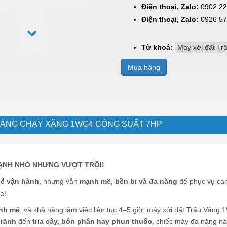
Điện thoại, Zalo:
0902 22
Điện thoại, Zalo:
0926 57
Từ khoá:
Máy xới đất T
Mua hàng
VÀNG CHẠY XĂNG 1WG4 CÔNG SUẤT 7HP
MẠNH NHỎ NHƯNG VƯỢT TRỘI!
dễ vận hành
, nhưng vẫn
mạnh mẽ, bền bỉ và đa năng
để phục vụ can
a!
nh mẽ
, và khả năng làm việc liên tục 4–5 giờ, máy xới đất Trâu Vàng
 rãnh
đến
trỉa cây, bón phân hay phun thuốc
, chiếc máy đa năng nà