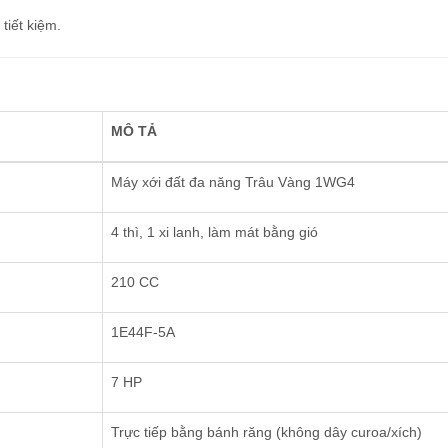
tiết kiệm.
MÔ TẢ
Máy xới đất đa năng Trâu Vàng 1WG4
4 thì, 1 xi lanh, làm mát bằng gió
210 CC
1E44F-5A
7 HP
Trực tiếp bằng bánh răng (không dây curoa/xích)