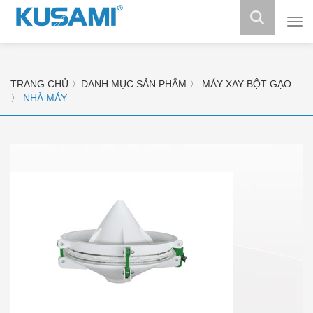
Máy
làm
mát
tủ
đôn
TRANG CHỦ
〉
DANH MỤC SẢN PHẨM
〉
MÁY XAY BỘT GẠO
tủ
〉
NHÀ MÁY
mát
tủ
trư
bày