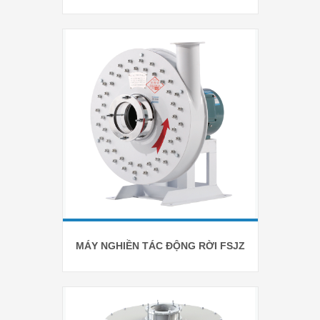
MÁY NGHIỀN TÁC ĐỘNG RỜI FSJZ