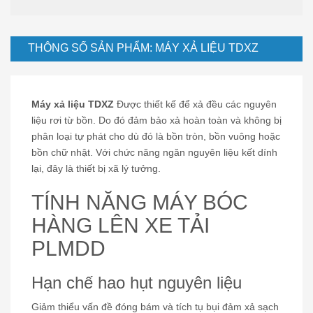
THÔNG SỐ SẢN PHẨM: MÁY XẢ LIỆU TDXZ
Máy xả liệu TDXZ
Được thiết kế để xả đều các nguyên
liệu rơi từ bồn. Do đó đảm bảo xả hoàn toàn và không bị
phân loại tự phát cho dù đó là bồn tròn, bồn vuông hoặc
bồn chữ nhật. Với chức năng ngăn nguyên liệu kết dính
lại, đây là thiết bị xã lý tưởng.
TÍNH NĂNG MÁY BÓC
HÀNG LÊN XE TẢI
PLMDD
Hạn chế hao hụt nguyên liệu
Giảm thiểu vấn đề đóng bám và tích tụ bụi đảm xả sạch