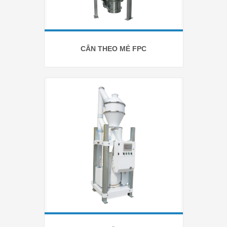
CÂN THEO MẺ FPC