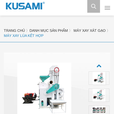
Máy
làm
mát
tủ
đôn
TRANG CHỦ
〉
DANH MỤC SẢN PHẨM
〉
MÁY XAY XÁT GẠO
〉
tủ
MÁY XAY LÚA KẾT HỢP
mát
tủ
trư
bày