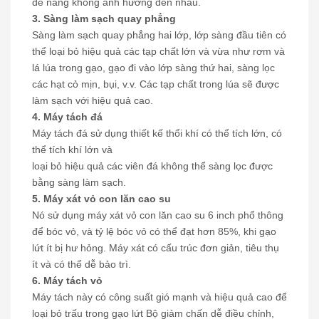
để nâng không ảnh hưởng đến nhau.
3. Sàng làm sạch quay phẳng
Sàng làm sạch quay phẳng hai lớp, lớp sàng đầu tiên có
thể loại bỏ hiệu quả các tạp chất lớn và vừa như rơm và
lá lúa trong gạo, gạo đi vào lớp sàng thứ hai, sàng lọc
các hạt cỏ mịn, bụi, v.v. Các tạp chất trong lúa sẽ được
làm sạch với hiệu quả cao.
4. Máy tách đá
Máy tách đá sử dụng thiết kế thổi khí có thể tích lớn, có
thể tích khí lớn và
loại bỏ hiệu quả các viên đá không thể sàng lọc được
bằng sàng làm sạch.
5. Máy xát vỏ con lăn cao su
Nó sử dụng máy xát vỏ con lăn cao su 6 inch phổ thông
để bóc vỏ, và tỷ lệ bóc vỏ có thể đạt hơn 85%, khi gạo
lứt ít bị hư hỏng. Máy xát có cấu trúc đơn giản, tiêu thụ
ít và có thể dễ bảo trì.
6. Máy tách vỏ
Máy tách này có công suất gió mạnh và hiệu quả cao để
loại bỏ trấu trong gạo lứt Bộ giảm chấn dễ điều chỉnh,