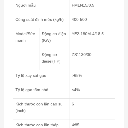
Người mẫu
FMLN15/8.5
Công suất định mức (kg/h)
400-500
Model/Sức
Động cơ điện
YE2-180M-4/18.5
mạnh
(KW)
Động cơ
ZS1130/30
diesel(HP)
Tỷ lệ xay xát gạo
>65%
Tỷ lệ gạo tấm nhỏ
<4%
Kích thước con lăn cao su
6
(inch)
Kích thước con lăn thép
Φ85