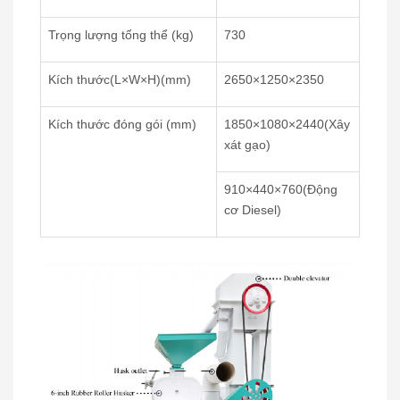
Trọng lượng tổng thể (kg)
730
Kích thước(L×W×H)(mm)
2650×1250×2350
Kích thước đóng gói (mm)
1850×1080×2440(Xây
xát gạo)
910×440×760(Động
cơ Diesel)