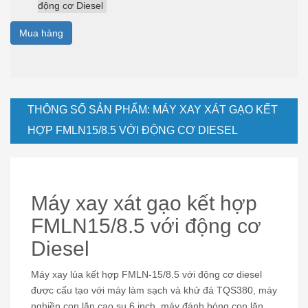
động cơ Diesel
Mua hàng
THÔNG SỐ SẢN PHẨM: MÁY XAY XÁT GẠO KẾT
HỢP FMLN15/8.5 VỚI ĐỘNG CƠ DIESEL
Máy xay xát gạo kết hợp
FMLN15/8.5 với động cơ
Diesel
Máy xay lúa kết hợp FMLN-15/8.5 với động cơ diesel
được cấu tạo với máy làm sạch và khử đá TQS380, máy
nghiền con lăn cao su 6 inch, máy đánh bóng con lăn