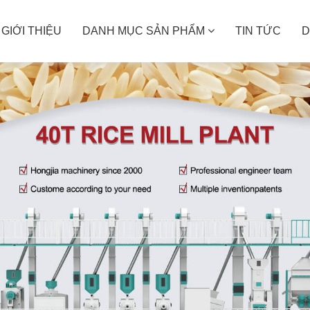
GIỚI THIỆU
DANH MỤC SẢN PHẨM
TIN TỨC
D
MÁY XAY BỘT GẠO
MÁY ĐÓNG GÓI
Nhà máy
Bao dệt PP
Hộ gia đình
Hút chân không PE
Cơ sở sản xuất
Giải pháp đóng gói định 
lượng