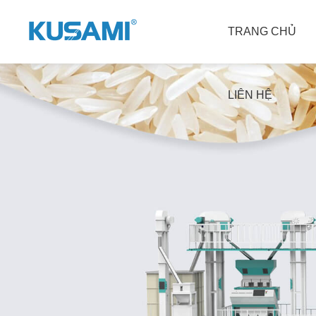
TRANG CHỦ
LIÊN HỆ
MÁY XAY XÁT GẠO
MÁY TÁCH MÀU
Máy làm sạch gạo và hủy 
Máy tách màu gạo
đá
Máy tách màu trà
Máy tách vỏ trấu
Máy tách màu đá khoáng 
Máy đánh bóng và làm trắng 
sản
gạo
Máy tách màu Thóc và Gạo 
Máy phân loại và phân loại 
xô
gạo
Máy tách màu đậu và các 
Dóng gói và cân gạo
loại hạt
Máy chế biến trấu
Máy tách màu cà phê và 
Dụng cụ thử nghiệm 
các loại đậu
Dây chuyền xay xát gạo 