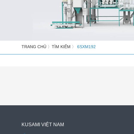
hoàn chỉnh
Nhà máy chế biến gạo đồ
Máy xay lúa kết hợp
Máy xay gạo mini
Máy sấy ngũ cốc
TRANG CHỦ
〉
TÌM KIẾM
〉
6SXM192
Phụ tùng thay thế
KUSAMI VIỆT NAM