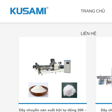
TRANG CHỦ
〉
DANH MỤC SẢN PHẨM
〉
MÁY XAY BỘT
TRANG CHỦ
LIÊN HỆ
MÁY XAY XÁT GẠO
MÁY TÁCH MÀU
Máy làm sạch gạo và hủy 
Máy tách màu gạo
đá
Máy tách màu trà
Máy tách vỏ trấu
Máy tách màu đá khoáng 
Máy đánh bóng và làm trắng 
sản
gạo
Máy tách màu Thóc và Gạo 
Máy phân loại và phân loại 
xô
gạo
Máy tách màu đậu và các 
Dóng gói và cân gạo
loại hạt
Máy chế biến trấu
Máy tách màu cà phê và 
Dụng cụ thử nghiệm 
các loại đậu
Dây chuyền sản xuất bột tự động 200 –
Dây ch
Dây chuyền xay xát gạo 