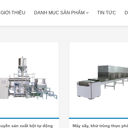
 GẠO
〉
NHÀ MÁY
GIỚI THIỆU
DANH MỤC SẢN PHẨM
TIN TỨC
D
MÁY XAY BỘT GẠO
MÁY ĐÓNG GÓI
Nhà máy
Bao dệt PP
Hộ gia đình
Hút chân không PE
Cơ sở sản xuất
Giải pháp đóng gói định 
lượng
uyền sản xuất bột tự động
Máy sấy, khử trùng thực p