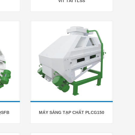
VÍT TẢI TLSS
QSFB
MÁY SÀNG TẠP CHẤT PLCG150