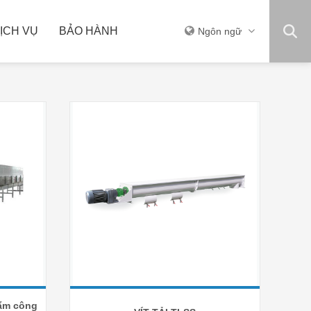
ỊCH VỤ
BẢO HÀNH
Ngôn ngữ
THIẾT BỊ KHÁC
hẩm công