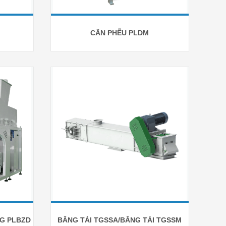
CÂN PHỄU PLDM
G PLBZD
BĂNG TẢI TGSSA/BĂNG TẢI TGSSM