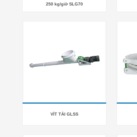
250 kg/giờ SLG70
hoàn chỉnh
Nhà máy chế biến gạo đồ
Máy xay lúa kết hợp
Máy xay gạo mini
Máy sấy ngũ cốc
Phụ tùng thay thế
VÍT TẢI GLSS