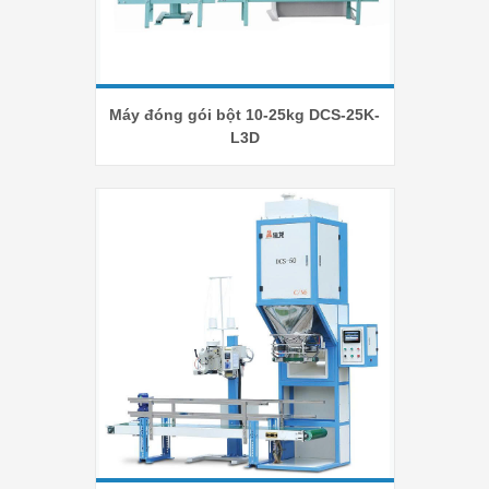
Máy đóng gói bột 10-25kg DCS-25K-
L3D